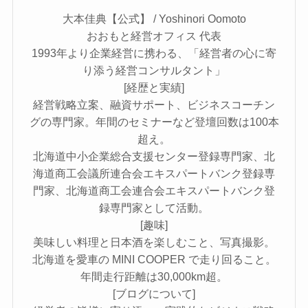
大本佳典【公式】 / Yoshinori Oomoto
おおもと経営オフィス 代表
1993年より企業経営に携わる、「経営者の心に寄
り添う経営コンサルタント」
[経歴と実績]
経営戦略立案、融資サポート、ビジネスコーチン
グの専門家。年間のセミナーなど登壇回数は100本
超え。
北海道中小企業総合支援センター登録専門家、北
海道商工会議所連合会エキスパートバンク登録専
門家、北海道商工会連合会エキスパートバンク登
録専門家として活動。
[趣味]
美味しい料理と日本酒を楽しむこと、写真撮影。
北海道を愛車の MINI COOPER で走り回ること。
年間走行距離は30,000km超。
[ブログについて]