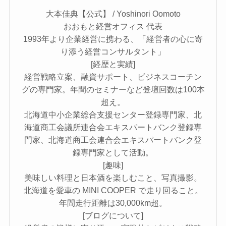
大本佳典【公式】 / Yoshinori Oomoto
おおもと経営オフィス 代表
1993年より企業経営に携わる、「経営者の心に寄
り添う経営コンサルタント」
[経歴と実績]
経営戦略立案、融資サポート、ビジネスコーチン
グの専門家。年間のセミナーなど登壇回数は100本
超え。
北海道中小企業総合支援センター登録専門家、北
海道商工会議所連合会エキスパートバンク登録専
門家、北海道商工会連合会エキスパートバンク登
録専門家として活動。
[趣味]
美味しい料理と日本酒を楽しむこと、写真撮影。
北海道を愛車の MINI COOPER で走り回ること。
年間走行距離は30,000km超。
[ブログについて]