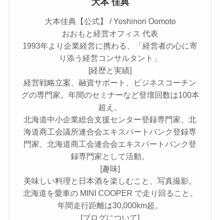
大本 佳典
大本佳典【公式】 / Yoshinori Oomoto
おおもと経営オフィス 代表
1993年より企業経営に携わる、「経営者の心に寄
り添う経営コンサルタント」
[経歴と実績]
経営戦略立案、融資サポート、ビジネスコーチン
グの専門家。年間のセミナーなど登壇回数は100本
超え。
北海道中小企業総合支援センター登録専門家、北
海道商工会議所連合会エキスパートバンク登録専
門家、北海道商工会連合会エキスパートバンク登
録専門家として活動。
[趣味]
美味しい料理と日本酒を楽しむこと、写真撮影。
北海道を愛車の MINI COOPER で走り回ること。
年間走行距離は30,000km超。
[ブログについて]