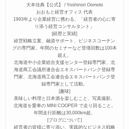
大本佳典【公式】 / Yoshinori Oomoto
おおもと経営オフィス 代表
1993年より企業経営に携わる、「経営者の心に寄
り添う経営コンサルタント」
[経歴と実績]
経営戦略立案、融資サポート、ビジネスコーチン
グの専門家。年間のセミナーなど登壇回数は100本
超え。
北海道中小企業総合支援センター登録専門家、北
海道商工会議所連合会エキスパートバンク登録専
門家、北海道商工会連合会エキスパートバンク登
録専門家として活動。
[趣味]
美味しい料理と日本酒を楽しむこと、写真撮影。
北海道を愛車の MINI COOPER で走り回ること。
年間走行距離は30,000km超。
[ブログについて]
経営者の皆様に寄り添い、実践的なビジネス戦略