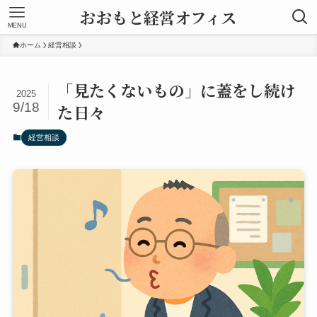
おおもと経営オフィス
MENU
ホーム
経営相談
「見たくないもの」に蓋をし続け
2025
9/18
た日々
経営相談