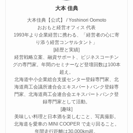
大本 佳典
大本佳典【公式】 / Yoshinori Oomoto
おおもと経営オフィス 代表
1993年より企業経営に携わる、「経営者の心に寄
り添う経営コンサルタント」
[経歴と実績]
経営戦略立案、融資サポート、ビジネスコーチン
グの専門家。年間のセミナーなど登壇回数は100本
超え。
北海道中小企業総合支援センター登録専門家、北
海道商工会議所連合会エキスパートバンク登録専
門家、北海道商工会連合会エキスパートバンク登
録専門家として活動。
[趣味]
美味しい料理と日本酒を楽しむこと、写真撮影。
北海道を愛車の MINI COOPER で走り回ること。
年間走行距離は30,000km超。