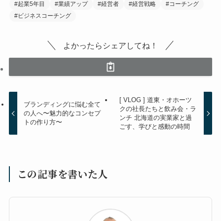
#起業5年目
#業績アップ
#経営者
#経営戦略
#コーチング
#ビジネスコーチング
よかったらシェアしてね！
[ VLOG ] 道東・オホーツ
ブランディングに悩む全て
クの社長たちと飲み会・ラ
の人へ〜魅力的なコンセプ
ンチ 北海道の実業家と過
トの作り方〜
ごす、学びと感動の時間
この記事を書いた人