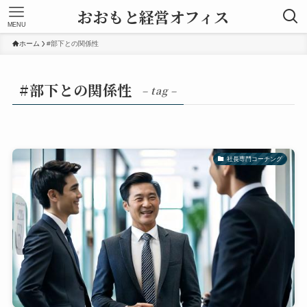
おおもと経営オフィス
MENU
ホーム
#部下との関係性
#部下との関係性
– tag –
社長専門コーチング