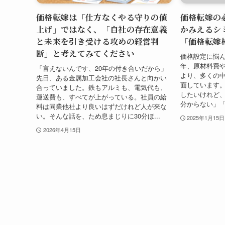
価格転嫁は「仕方なくやる守りの値
価格転嫁の
上げ」ではなく、「自社の存在意義
かみえるシ
と未来を引き受ける攻めの経営判
「価格転嫁
断」と考えてみてください
価格設定に悩ん
年、原材料費
「言えないんです、20年の付き合いだから」
より、多くの
先日、ある金属加工会社の社長さんと向かい
面しています
合っていました。鉄もアルミも、電気代も、
したいけれど
運送費も、すべてが上がっている。社員の給
分からない」「
料は同業他社より良いはずだけれど人が来な
い。そんな話を、ため息まじりに30分ほ...
2025年1月15日
2026年4月15日