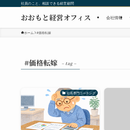
社員のこと、相談できる経営顧問
おおもと経営オフィス
会社情報
ホーム
#価格転嫁
#価格転嫁
– tag –
社長専門コーチング