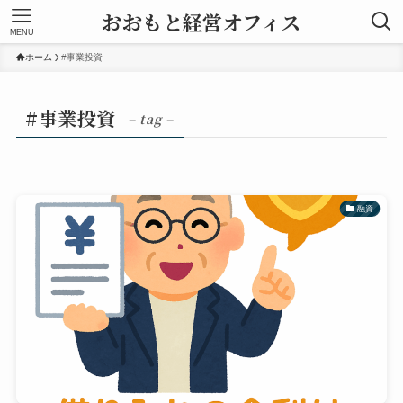
おおもと経営オフィス
MENU
ホーム
#事業投資
#事業投資
– tag –
融資